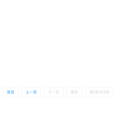
首页
上一页
下一页
尾页
第3页/共3页