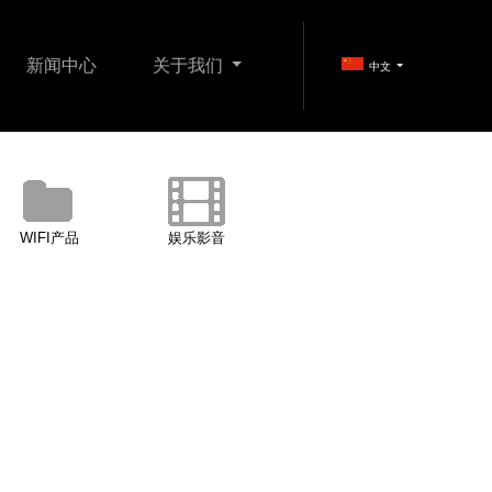
新闻中心
关于我们
中文
FI产品
娱乐影音
WIFI产品
娱乐影音