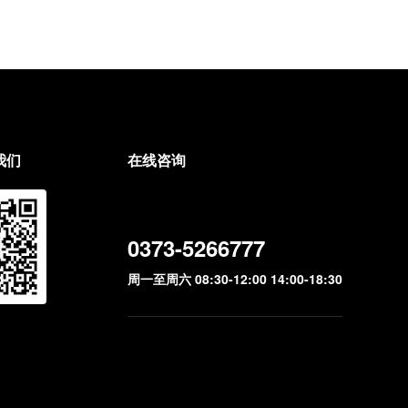
我们
在线咨询
公众号
0373-5266777
周一至周六 08:30-12:00 14:00-18:30