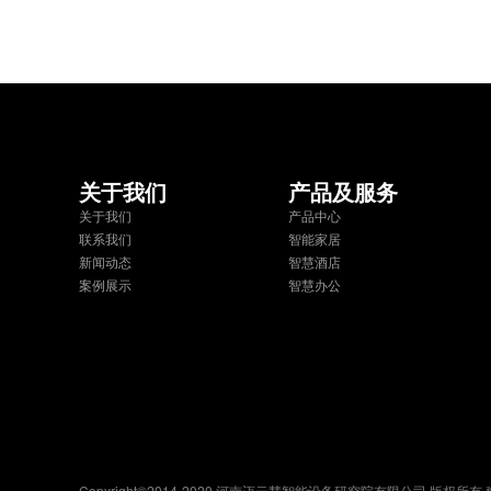
关于我们
产品及服务
关于我们
产品中心
联系我们
智能家居
新闻动态
智慧酒店
案例展示
智慧办公
Copyright©2014-2020 河南迈云慧智能设备研究院有限公司 版权所有