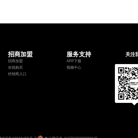
关注
招商加盟
服务支持
招商加盟
APP下载
官方
在线购买
视频中心
经销商入口